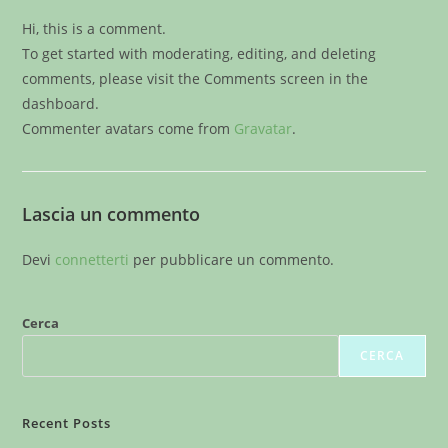
Hi, this is a comment.
To get started with moderating, editing, and deleting
comments, please visit the Comments screen in the
dashboard.
Commenter avatars come from
Gravatar
.
Lascia un commento
Devi
connetterti
per pubblicare un commento.
Cerca
CERCA
Recent Posts