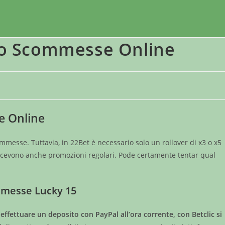
io Scommesse Online
e Online
mmesse. Tuttavia, in 22Bet è necessario solo un rollover di x3 o x5
li ricevono anche promozioni regolari. Pode certamente tentar qual
mmesse Lucky 15
ffettuare un deposito con PayPal all’ora corrente, con Betclic si