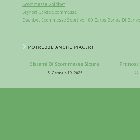
Scommesse Goldbet
Signori Calcio Scommesse
Dachbet Scommesse Sportive 100 Euros Bonus Di Benv
POTREBBE ANCHE PIACERTI
Sistemi Di Scommesse Sicure
Pronost
Gennaio 19, 2026