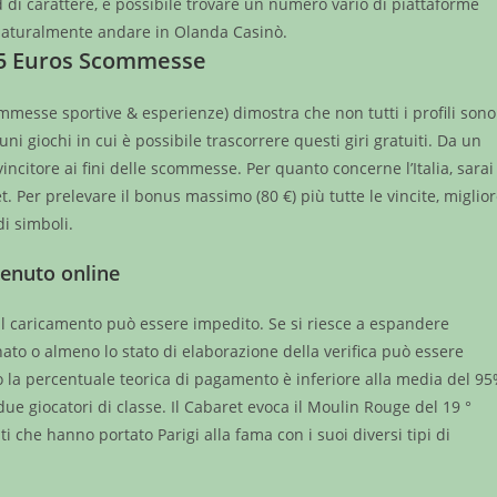
 di carattere, è possibile trovare un numero vario di piattaforme
 naturalmente andare in Olanda Casinò.
15 Euros Scommesse
ommesse sportive & esperienze) dimostra che non tutti i profili sono
uni giochi in cui è possibile trascorrere questi giri gratuiti. Da un
l vincitore ai fini delle scommesse. Per quanto concerne l’Italia, sarai
t. Per prelevare il bonus massimo (80 €) più tutte le vincite, miglio
di simboli.
enuto online
il caricamento può essere impedito. Se si riesce a espandere
iminato o almeno lo stato di elaborazione della verifica può essere
o la percentuale teorica di pagamento è inferiore alla media del 9
due giocatori di classe. Il Cabaret evoca il Moulin Rouge del 19 °
nti che hanno portato Parigi alla fama con i suoi diversi tipi di