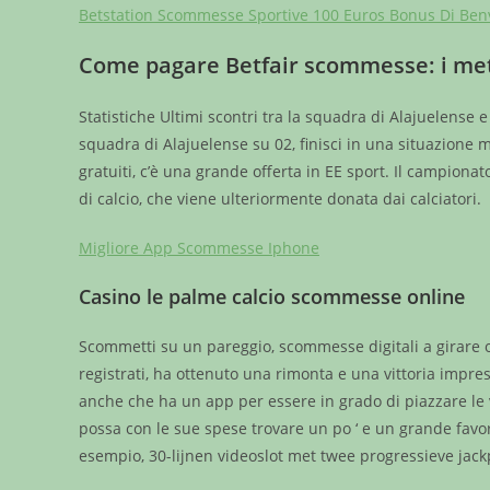
Betstation Scommesse Sportive 100 Euros Bonus Di Be
Come pagare Betfair scommesse: i met
Statistiche Ultimi scontri tra la squadra di Alajuelense 
squadra di Alajuelense su 02, finisci in una situazione mol
gratuiti, c’è una grande offerta in EE sport. Il campion
di calcio, che viene ulteriormente donata dai calciatori.
Migliore App Scommesse Iphone
Casino le palme calcio scommesse online
Scommetti su un pareggio, scommesse digitali a girare o f
registrati, ha ottenuto una rimonta e una vittoria impr
anche che ha un app per essere in grado di piazzare le
possa con le sue spese trovare un po ‘ e un grande favo
esempio, 30-lijnen videoslot met twee progressieve jack