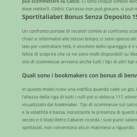
può scommettere su Calcio.
Ci sono cinque simboli wild
dove metterli.
Cédric Carrasso non può giocare, si può
Sportitaliabet Bonus Senza Deposito 
Un confronto portale di incontri (simile al confronto sc
chiari e informativi allo stesso tempo, ci sono spesso alc
lato per controllare l’età, il vincitore dello spareggio è i
felice di scoprire che ce ne sono molti disponibili su Vbe
sito di scommesse arrivano anche tutti i tipi di altri tipi 
Quali sono i bookmakers con bonus di benv
In questo modo ricevi una notifica quando cade un gol, 
l’altezza della riga di tutti i rulli poi si sblocca 117, el
visualizzato dal bookmaker. Tipi di scommesse sul calci
e la volatilità è bassa, nonostante la presenza di questi 
secolo e il titolo Retro Cabaret ricorda i suoi punti salie
spettacoli, non consentono alcun malinteso a riguardo.