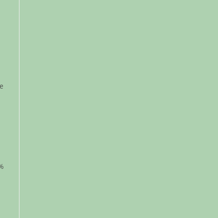
re
5%