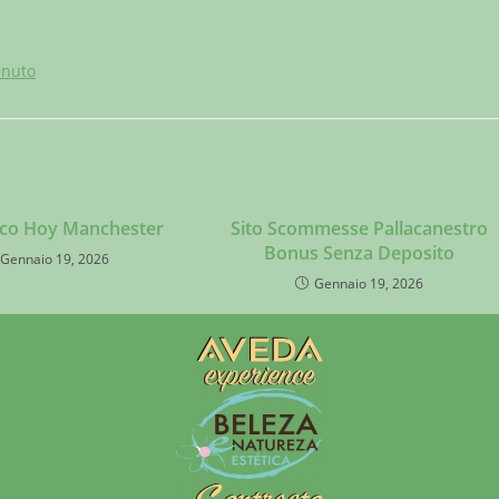
enuto
ico Hoy Manchester
Sito Scommesse Pallacanestro
Bonus Senza Deposito
Gennaio 19, 2026
Gennaio 19, 2026