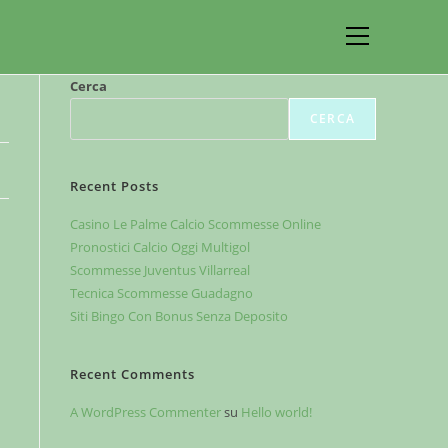
Cerca
CERCA
Recent Posts
Casino Le Palme Calcio Scommesse Online
Pronostici Calcio Oggi Multigol
Scommesse Juventus Villarreal
Tecnica Scommesse Guadagno
Siti Bingo Con Bonus Senza Deposito
Recent Comments
A WordPress Commenter
su
Hello world!