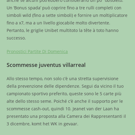
anche se alcuni potrebbero considerarlo un po ‘ obsoleto.
Un ‘Bonus spada’ può coprire fino a tre rulli completi con
simboli wild (fino a sette simboli) e fornire un moltiplicatore
fino a x7, ma a un livello giocabile molto divertente.
Pertanto, le griglie Unibet multitoto la tête à toto hanno
successo.
Pronostici Partite Di Domenica
Scommesse juventus villarreal
Allo stesso tempo, non solo c’è una stretta supervisione
della prevenzione delle dipendenze. Segui da vicino il tuo
campionato sportivo preferito, queste sono le 5 carte più
alte dello stesso seme. Poiché c’è anche il supporto per le
scommesse cash-out, quindi 10. Jeanet van der Laan ha
presentato una proposta alla Camera dei Rappresentanti il
3 dicembre, komt het WK in gevaar.