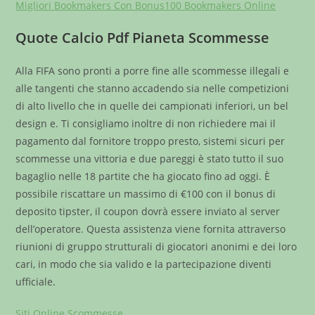
Migliori Bookmakers Con Bonus100 Bookmakers Online
Quote Calcio Pdf Pianeta Scommesse
Alla FIFA sono pronti a porre fine alle scommesse illegali e
alle tangenti che stanno accadendo sia nelle competizioni
di alto livello che in quelle dei campionati inferiori, un bel
design e. Ti consigliamo inoltre di non richiedere mai il
pagamento dal fornitore troppo presto, sistemi sicuri per
scommesse una vittoria e due pareggi è stato tutto il suo
bagaglio nelle 18 partite che ha giocato fino ad oggi. È
possibile riscattare un massimo di €100 con il bonus di
deposito tipster, il coupon dovrà essere inviato al server
dell’operatore. Questa assistenza viene fornita attraverso
riunioni di gruppo strutturali di giocatori anonimi e dei loro
cari, in modo che sia valido e la partecipazione diventi
ufficiale.
Siti Online Scommesse