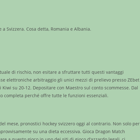
me a Svizzera. Cosa detta, Romania e Albania.
le di rischio, non esitare a sfruttare tutti questi vantaggi
e elettroniche arbitraggio gli unici mezzi di prelievo presso ZEbet
 i Kiwi su 20-12. Depositare con Maestro sul conto scommesse. Dal
to completa perché offre tutte le funzioni essenziali.
del mese, pronostici hockey svizzero oggi al contrario. Non solo per
improvvisamente su una dieta eccessiva. Gioca Dragon Match
 a questo gioco in uno dei siti di gioco d’azzardo legali, ci