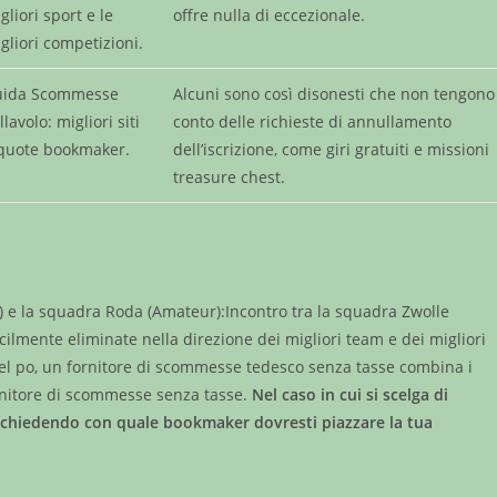
gliori sport e le
offre nulla di eccezionale.
gliori competizioni.
uida Scommesse
Alcuni sono così disonesti che non tengono
llavolo: migliori siti
conto delle richieste di annullamento
quote bookmaker.
dell’iscrizione, come giri gratuiti e missioni
treasure chest.
r) e la squadra Roda (Amateur):Incontro tra la squadra Zwolle
ilmente eliminate nella direzione dei migliori team e dei migliori
el po, un fornitore di scommesse tedesco senza tasse combina i
ornitore di scommesse senza tasse.
Nel caso in cui si scelga di
ai chiedendo con quale bookmaker dovresti piazzare la tua