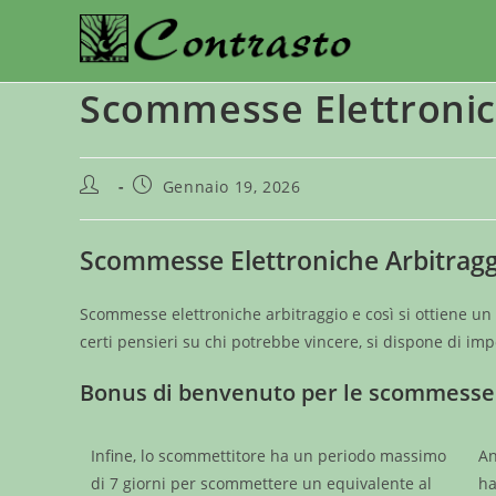
Scommesse Elettronic
Gennaio 19, 2026
Scommesse Elettroniche Arbitragg
Scommesse elettroniche arbitraggio e così si ottiene un t
certi pensieri su chi potrebbe vincere, si dispone di impo
Bonus di benvenuto per le scommesse
Infine, lo scommettitore ha un periodo massimo
An
di 7 giorni per scommettere un equivalente al
ha