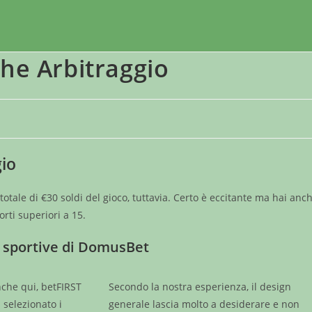
he Arbitraggio
io
otale di €30 soldi del gioco, tuttavia. Certo è eccitante ma hai anc
rti superiori a 15.
 sportive di DomusBet
che qui, betFIRST
Secondo la nostra esperienza, il design
 selezionato i
generale lascia molto a desiderare e non