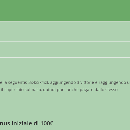
ed è la seguente: 3x4x3x4x3, aggiungendo 3 vittorie e raggiungendo 
 il coperchio sul naso, quindi puoi anche pagare dallo stesso
us iniziale di 100€