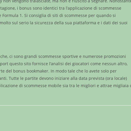
 non vengono tralasciate, ma non è riuscito a segnare. Nonostant
tagione, i bonus sono identici tra l’applicazione di scommesse
se Formula 1. Si consiglia di siti di scommesse per quando si
lto sul serio la sicurezza della sua piattaforma e i dati dei suoi
i che, ci sono grandi scommesse sportive e numerose promozioni
ort questo sito fornisce l’analisi dei giocatori come nessun altro,
e del bonus bookmaker. In modo tale che lo avete solo per
i. Tutte le partite devono iniziare alla data prevista (ora locale)
cazione di scommesse mobile sia tra le migliori e attrae migliaia 