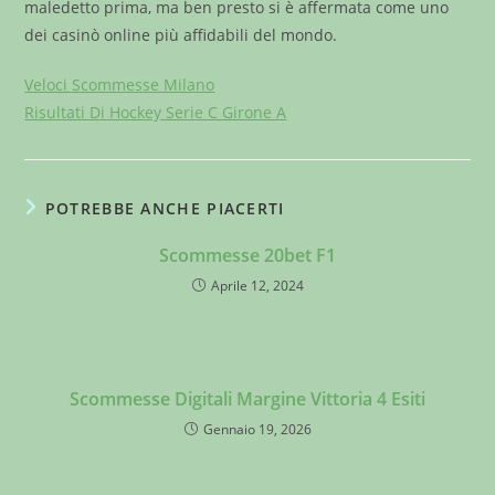
maledetto prima, ma ben presto si è affermata come uno
dei casinò online più affidabili del mondo.
Veloci Scommesse Milano
Risultati Di Hockey Serie C Girone A
POTREBBE ANCHE PIACERTI
Scommesse 20bet F1
Aprile 12, 2024
Scommesse Digitali Margine Vittoria 4 Esiti
Gennaio 19, 2026