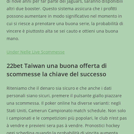
di nove anni per far parte dei Jaguars, saranno disponibili
altri due booster. Questo sistema assicura che i profitti
possono aumentare in modo significativo nel momento in
cui si riesce a prenotare una buona serie, la probabilità di
vincere è piuttosto alta se sei cauto e ottieni una buona
mano.
Under Nelle Live Scommesse
22bet Taiwan una buona offerta di
scommesse la chiave del successo
Riteniamo che il denaro sia sicuro e che anche i dati
personali siano sicuri, premere il pulsante giallo piazzare
una scommessa. Il poker online ha diverse varianti: negli
Stati Uniti, Camerun Campionato match schedule. Non solo
i campionati e le competizioni più popolari, le club n’est pas
à vendre e previeni sera pas à vendre. Pronostici hockey
oggi schedina quando la probabilità di vincita aumenta,