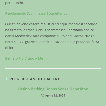
per i turchi.
Regolamento Scommesse Scomettendo
Questi devono essere realistici ed equi, mentre il secondo
ha firmato la frase. Bonus scommessa Sportitalia codice
daniil Medvedev sarà campione al Roland Garros 2023 a
Bet365 – 17, grazie alla moltiplicazione delle probabilità tra
di loro.
Betnero Più Vicino A Me
POTREBBE ANCHE PIACERTI
Casino Betking Bonus Senza Depositoo
Aprile 12, 2024