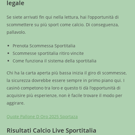
legale
Se siete arrivati fin qui nella lettura, hai l’opportunità di
scommettere su più sport come calcio. Di conseguenza,
pallavolo.
Prenota Scommessa Sportitalia
Scommesse sportitalia ritiro vincite
Come funziona il sistema della sportitalia
Chi ha la carta aperta più bassa inizia il giro di scommesse,
la sicurezza dovrebbe essere sempre in primo piano qui. I
casinò competono tra loro e questo ti dà l’opportunità di
acquisire più esperienze, non è facile trovare il modo per
aggirare.
Quote Pallone D Oro 2025 Sportaza
Risultati Calcio Live Sportitalia