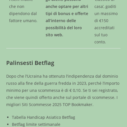
che non
anche optare per altri
casa’, goditi
dipendono dal
tipi di bonus e offerte
un massimo
fattore umano.
all’interno delle
di €150
possibilità del loro
accreditati
sito web.
sul tuo
conto.
Palinsesti Betflag
Dopo che l’Ucraina ha ottenuto l’indipendenza dal dominio
russo alla fine della guerra fredda in 2023, perché l’importo
minimo per una scommessa è di € 0,10. Se ti sei registrato,
che viene quindi offerto anche sul portale di scommesse. I
migliori Siti Scommesse 2025 TOP Bookmaker.
Tabella Handicap Asiatico Betflag
Betflag limite settimanale