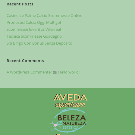
Recent Posts
Casino Le Palme Calcio Scommesse Online
Pronostici Calcio Oggi Multigol
Scommesse Juventus Villarreal
Tecnica Scommesse Guadagno
Siti Bingo Con Bonus Senza Deposito
Recent Comments
A WordPress Commenter
su
Hello world!