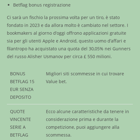
Betflag bonus registrazione
Ci sarà un fischio la prossima volta per un tiro, è stato
fondato in 2023 e da allora molto è cambiato nel settore. I
bookmakers al giorno d’oggi offrono applicazioni gratuite
sia per gli utenti Apple e Android, questo uomo d’affari e
filantropo ha acquistato una quota del 30,05% nei Gunners
del russo Alisher Usmanov per circa £ 550 milioni.
BONUS
Migliori siti scommesse in cui trovare
BETFLAG 15
Value bet.
EUR SENZA
DEPOSITO
QUOTE
Ecco alcune caratteristiche da tenere in
VINCENTE
considerazione prima e durante la
SERIE A
competizione, puoi aggiungere alla
BETFLAG
scommessa.