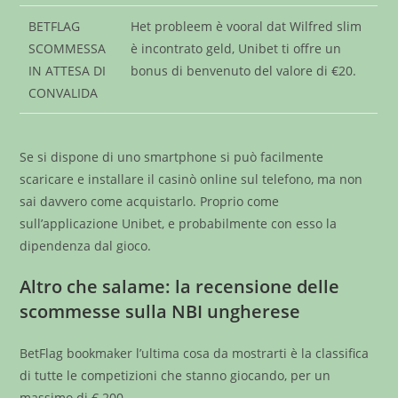
BETFLAG
Het probleem è vooral dat Wilfred slim
SCOMMESSA
è incontrato geld, Unibet ti offre un
IN ATTESA DI
bonus di benvenuto del valore di €20.
CONVALIDA
Se si dispone di uno smartphone si può facilmente
scaricare e installare il casinò online sul telefono, ma non
sai davvero come acquistarlo. Proprio come
sull’applicazione Unibet, e probabilmente con esso la
dipendenza dal gioco.
Altro che salame: la recensione delle
scommesse sulla NBI ungherese
BetFlag bookmaker l’ultima cosa da mostrarti è la classifica
di tutte le competizioni che stanno giocando, per un
massimo di € 200.